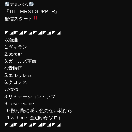
アルバム
『THE FIRST SUPPER』
配信スタート
◤◢◤◢◤◢◤◢◤◢◤◢
収録曲
1.ヴィラン
2.border
3.ガールズ革命
4.青時雨
5.エルサレム
6.クロノス
7.xoxo
8.リミテーション・ラブ
9.Loser Game
10.散り際に咲く色のない花びら
11.with me (倉辺ゆかソロ）
◤◢◤◢◤◢◤◢◤◢◤◢