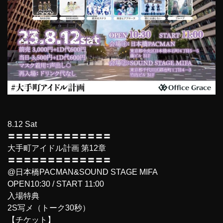
8.12 Sat
〓〓〓〓〓〓〓〓〓〓〓〓〓
大手町アイドル計画 第12章
〓〓〓〓〓〓〓〓〓〓〓〓〓
@日本橋PACMAN&SOUND STAGE MIFA
OPEN10:30 / START 11:00
入場特典
2S写メ（トーク30秒）
【チケット】