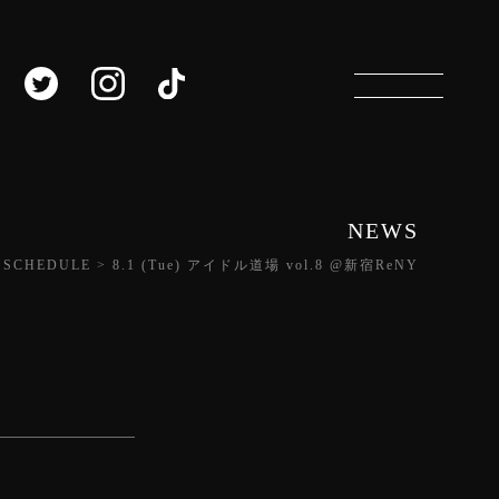
NEWS
>
SCHEDULE
>
8.1 (Tue) アイドル道場 vol.8 @新宿ReNY