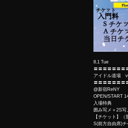
8.1 Tue
〓〓〓〓〓〓〓
アイドル道場 vo
〓〓〓〓〓〓〓
@新宿ReNY
OPEN/START 14
入場特典
囲み写メ＋2S写
【チケット】（別
S(前方自由席)チケ