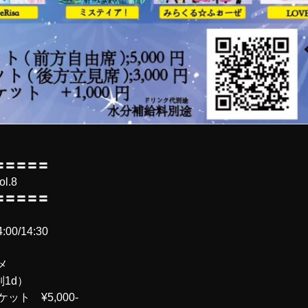
〓〓〓〓〓
l.8
〓〓〓〓〓
:00/14:30
メ
1d）
ット ¥5,000-