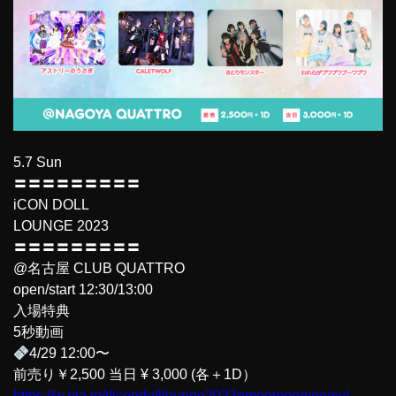
5.7 Sun
〓〓〓〓〓〓〓〓〓
iCON DOLL
LOUNGE 2023
〓〓〓〓〓〓〓〓〓
@名古屋 CLUB QUATTRO
open/start 12:30/13:00
入場特典
5秒動画
4/29 12:00〜
前売り￥2,500 当日 ¥ 3,000 (各＋1D）
https://w.pia.jp/t/icondolllounge2023emoemoemoegw/