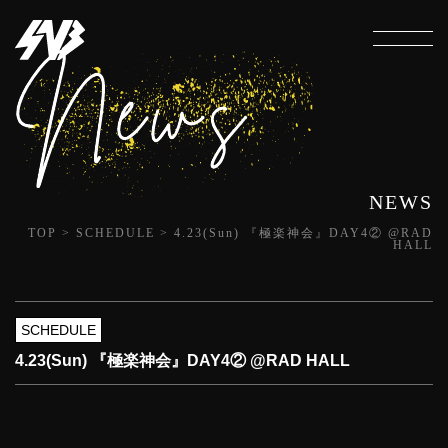
NEWS
TOP
>
SCHEDULE
>
4.23(Sun) 『極楽神会』DAY4② @RAD
HALL
SCHEDULE
4.23(Sun) 『極楽神会』DAY4② @RAD HALL