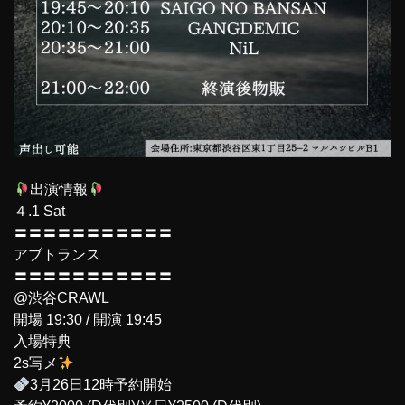
出演情報
４.1 Sat
〓〓〓〓〓〓〓〓〓〓〓
アブトランス
〓〓〓〓〓〓〓〓〓〓〓
@渋谷CRAWL
開場 19:30 / 開演 19:45
入場特典
2s写メ
3月26日12時予約開始