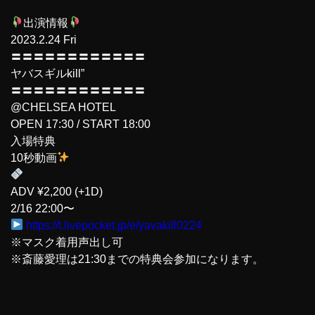
出演情報
2023.2.24 Fri
〓〓〓〓〓〓〓〓〓〓〓〓
ヤバスギルkill”
〓〓〓〓〓〓〓〓〓〓〓〓
@CHELSEA HOTEL
OPEN 17:30 / START 18:00
入場特典
10秒動画
ADV ¥2,200 (+1D)
2/16 22:00〜
https://t.livepocket.jp/e/yavakill0224
※マスク着用声出し可
※斎藤愛理は21:30までの特典会参加になります。