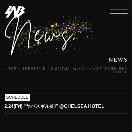
NEWS
TOP
>
SCHEDULE
>
2.24(Fri) “ヤバスギルkill” @CHELSEA
HOTEL
SCHEDULE
2.24(Fri) “ヤバスギルkill” @CHELSEA HOTEL