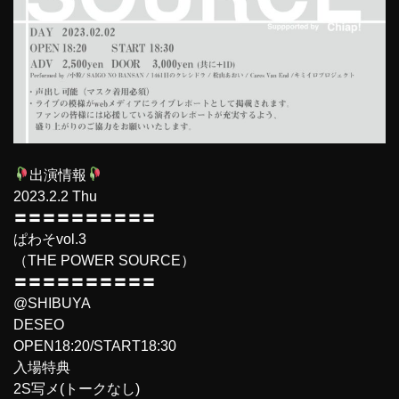
出演情報
2023.2.2 Thu
〓〓〓〓〓〓〓〓〓〓
ぱわそvol.3
（THE POWER SOURCE）
〓〓〓〓〓〓〓〓〓〓
@SHIBUYA
DESEO
OPEN18:20/START18:30
入場特典
2S写メ(トークなし)