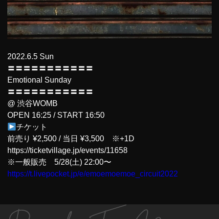
2022.6.5 Sun
〓〓〓〓〓〓〓〓〓〓〓
Emotional Sunday
〓〓〓〓〓〓〓〓〓〓〓
@ 渋谷WOMB
OPEN 16:25 / START 16:50
チケット
前売り ¥2,500 / 当日 ¥3,500 ※+1D
https://ticketvillage.jp/events/11658
※一般販売 5/28(土) 22:00〜
https://t.livepocket.jp/e/emoemoemoe_circuit2022