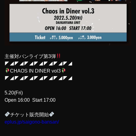
主催対バンライブ第3弾
◤◢◤◢◤◢◤◢◤◢◤◢◤◢
CHAOS IN DINER vol3
◤◢◤◢◤◢◤◢◤◢◤◢◤◢
5.20(Fri)
Open 16:00 Start 17:00
チケット販売開始
eplus.jp/saigono-bansan/