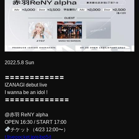
2022.5.8 Sun
〓〓〓〓〓〓〓〓〓〓〓〓
IZANAGI debut live
I wanna be an idol !
〓〓〓〓〓〓〓〓〓〓〓〓〓
@赤羽 ReNY alpha
OPEN 16:30 / START 17:00
チケット（4/23 12:00〜）
t.livepocket.jp/e/pp5jt