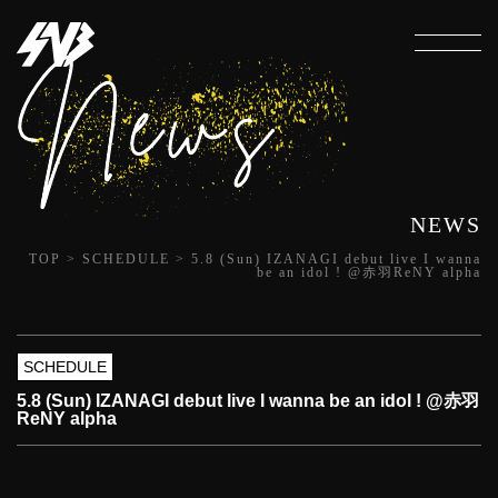
NEWS
TOP
>
SCHEDULE
>
5.8 (Sun) IZANAGI debut live I wanna
be an idol ! @赤羽ReNY alpha
SCHEDULE
5.8 (Sun) IZANAGI debut live I wanna be an idol ! @赤羽
ReNY alpha