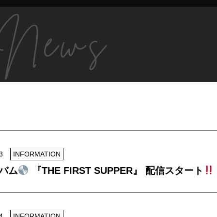
3
INFORMATION
バム
『THE FIRST SUPPER』 配信スタート
4
INFORMATION