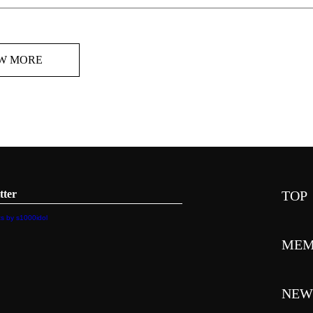
W MORE
tter
TOP
s by s1000idol
MEM
NEW