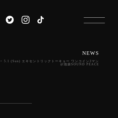
NEWS
>
5.1 (Sun) エキセントリックトーキョー ワンコイン3マン
@池袋SOUND PEACE