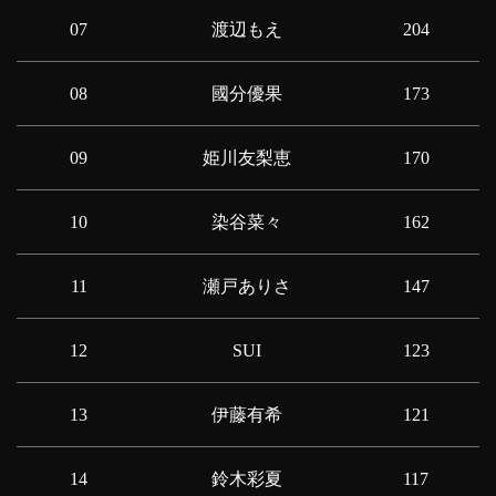
07
渡辺もえ
204
08
國分優果
173
09
姫川友梨恵
170
10
染谷菜々
162
11
瀬戸ありさ
147
12
SUI
123
13
伊藤有希
121
14
鈴木彩夏
117